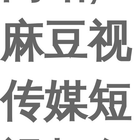
麻豆视
传媒短